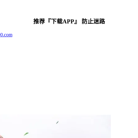
推荐『下载APP』 防止迷路
00.com