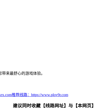
您带来最舒心的游戏体验。
kex.com
推荐线路：
https://www.plov9r.com
建议同时收藏【线路网址】与【本网页】