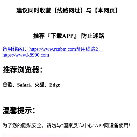
建议同时收藏【线路网址】与【本网页】
推荐『下载APP』 防止迷路
备用线路
1
：
https://www.rznbm.com
备用线路
2
：
https://www.k8900.com
推荐浏览器：
谷歌、Safari、火狐、Edge
温馨提示：
为了您的隐私安全，请勿与"国家反诈中心"APP同设备使用！