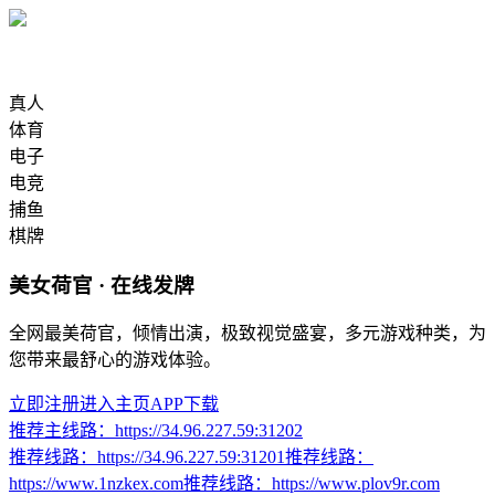
真人
体育
电子
电竞
捕鱼
棋牌
美女荷官 · 在线发牌
全网最美荷官，倾情出演，极致视觉盛宴，多元游戏种类，为
您带来最舒心的游戏体验。
立即注册
进入主页
APP下载
推荐主线路：
https://34.96.227.59:31202
推荐线路：
https://34.96.227.59:31201
推荐线路：
https://www.1nzkex.com
推荐线路：
https://www.plov9r.com