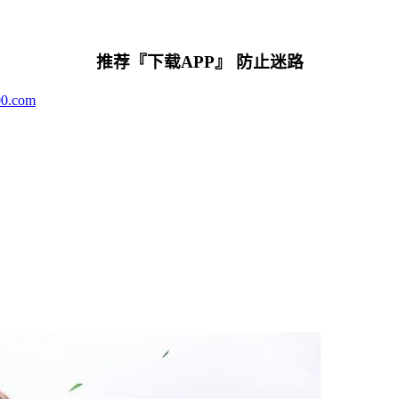
推荐『下载APP』 防止迷路
00.com