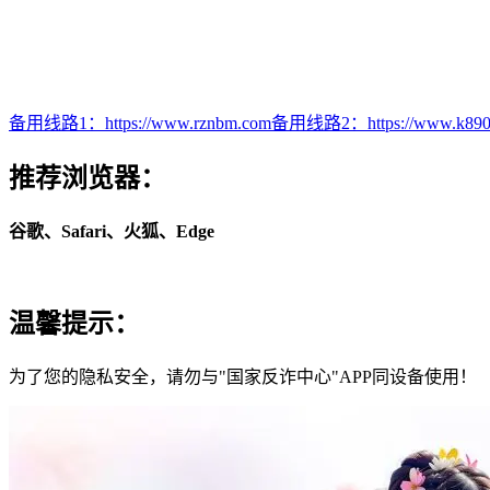
备用线路
1
：
https://www.rznbm.com
备用线路
2
：
https://www.k89
推荐浏览器：
谷歌、Safari、火狐、Edge
温馨提示：
为了您的隐私安全，请勿与"国家反诈中心"APP同设备使用！