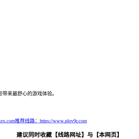
您带来最舒心的游戏体验。
kex.com
推荐线路：
https://www.plov9r.com
建议同时收藏【线路网址】与【本网页】