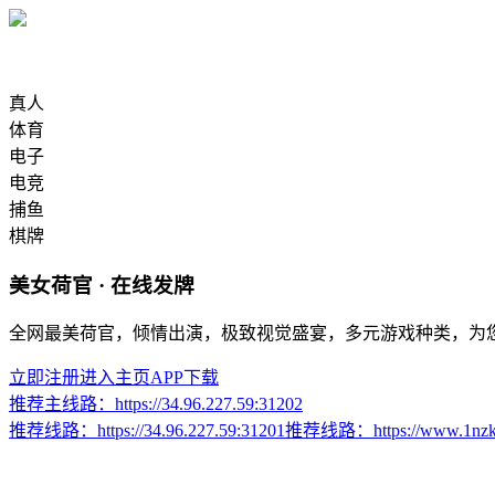
真人
体育
电子
电竞
捕鱼
棋牌
美女荷官 · 在线发牌
全网最美荷官，倾情出演，极致视觉盛宴，多元游戏种类，为
立即注册
进入主页
APP下载
推荐主线路：
https://34.96.227.59:31202
推荐线路：
https://34.96.227.59:31201
推荐线路：
https://www.1nz