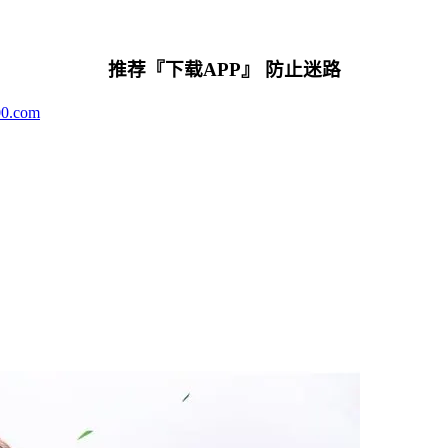
推荐『下载APP』 防止迷路
00.com